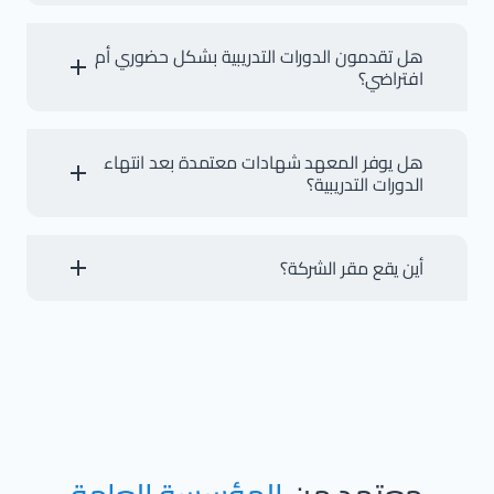
نعم، نقدم دورات تدريبية مخصصة تلائم طبيعة شركتك ومستوى
موظفيك لضمان تحقيق أقصى استفادة.
هل تقدمون الدورات التدريبية بشكل حضوري أم
افتراضي؟
نوفر خيارات تدريب مرنة تشمل التدريب الحضوري والتدريب الافتراضي
والتدريب المدمج، ليتناسب مع مختلف الاحتياجات.
هل يوفر المعهد شهادات معتمدة بعد انتهاء
الدورات التدريبية؟
بالطبع، نحن نعمل مع مؤسسات تدريبية عالمية لضمان حصول
المتدربين على شهادات معترف بها دوليًا.
أين يقع مقر الشركة؟
يقع مقر الشركة الرئيسي في حي النرجس بالرياض، إلى جانب فروع
في جدة والدمام ودبي وجمهورية مصر العربية.