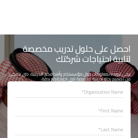
احصل على حلول تدريب مخصصة
لتلبية احتياجات شركتك
يرجى تزويدنا بمعلومات حول مؤسستكم وأهدافكم التدريبية، حتى نتمكن
من تصميم رحلة تدريبية مخصصة تلبي احتياجاتكم بدقة.