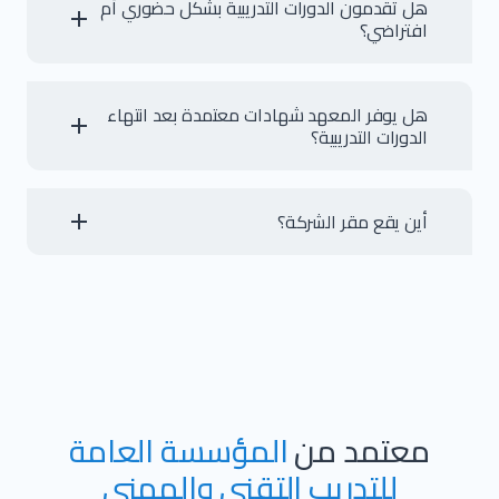
هل تقدمون الدورات التدريبية بشكل حضوري أم
افتراضي؟
نوفر خيارات تدريب مرنة تشمل التدريب الحضوري والتدريب الافتراضي
والتدريب المدمج، ليتناسب مع مختلف الاحتياجات.
هل يوفر المعهد شهادات معتمدة بعد انتهاء
الدورات التدريبية؟
بالطبع، نحن نعمل مع مؤسسات تدريبية عالمية لضمان حصول المتدربين
على شهادات معترف بها دوليًا.
أين يقع مقر الشركة؟
يقع مقر الشركة الرئيسي في حي النرجس بالرياض، إلى جانب فروع في
جدة والدمام ودبي وجمهورية مصر العربية.
معتمد من
المؤسسة العامة
للتدريب التقني والمهني