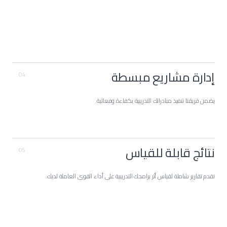
إدارة مشاريع مبسطة
04
يضمن فريقنا تنفيذ مبادراتك التدريبية بكفاءة وفعالية.
نتائج قابلة للقياس
05
نقدم تقارير شاملة لقياس أثر برامجك التدريبية على أداء القوى العاملة لديك.