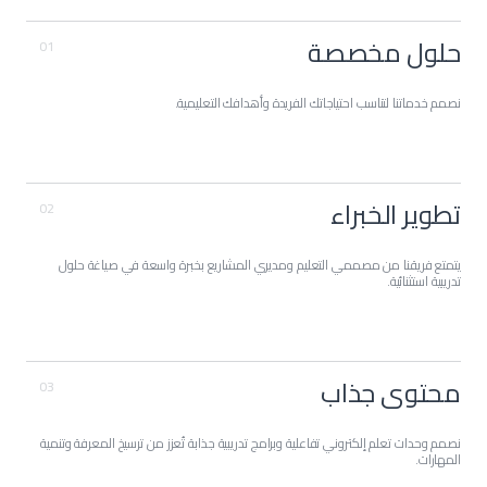
شاملة تبقيك على اطلاع دائم.
حلول مخصصة
01
نصمم خدماتنا لتناسب احتياجاتك الفريدة وأهدافك التعليمية.
من خلال هذا النهج التعاوني، نضمن تقديم
تدريب يتميز بالكفاءة والفعالية، بهدف تحقيق
أقصى استفادة من استثماركم التدريبي.
تطوير الخبراء
02
يتمتع فريقنا من مصممي التعليم ومديري المشاريع بخبرة واسعة في صياغة حلول
تدريبية استثنائية.
محتوى جذاب
03
نصمم وحدات تعلم إلكتروني تفاعلية وبرامج تدريبية جذابة تُعزز من ترسيخ المعرفة وتنمية
المهارات.