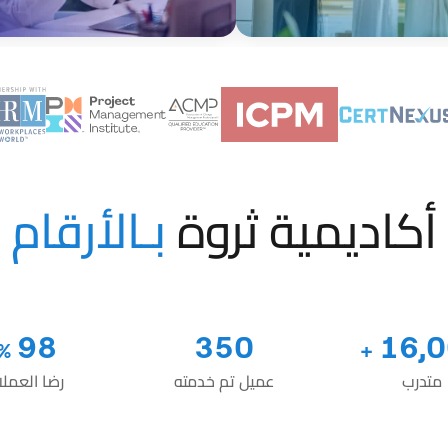
أكاديمية ثروة
بـالأرقام
98
350
16,
%
+
متدرب
عميل تم خدمته
رضا العملا