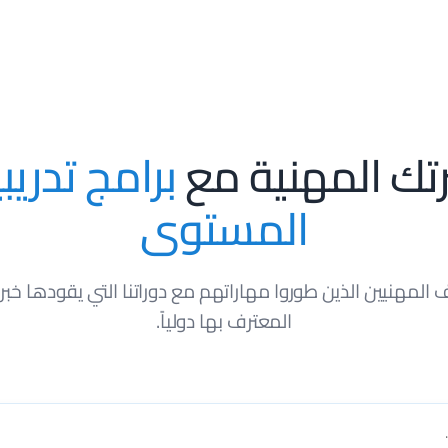
خدمات
الدورات التدريبية
الدبلومات
من نحن
مدونة
تواصل معنا
التوجيه والإرشاد
ية على الجدارات – CBI
تطوير الموارد البشرية
مؤشرات قياس الأداء KPI’s
تك المهنية مع
برامج تدريب
المستوى
 المهنيين الذين طوروا مهاراتهم مع دوراتنا التي يقودها خبر
المعترف بها دولياً.