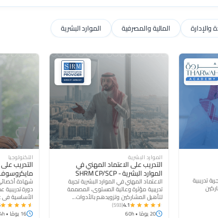
ة والإدارة
المالية والمصرفية
الموارد البشرية
4.6
(593)
4.1
الموارد البشرية
التكنولوجيا
التدريب على الاعتماد المهني في
التدريب على
الموارد البشرية - SHRM CP/SCP
مايكروسوف
ربة تدريبية
الاعتماد المهني في الموارد البشرية تجربة
شهادة أخصائ
اركين
تدريبية مؤثرة وعالية المستوى، المصممة
دورة تدريبية ع
لتأهيل المشاركين وتزويدهم بالأدوات...
الأساسية في Microsoft...
6
(593)
4.1
20 يومًا • 60h
16 يومًا • 64h