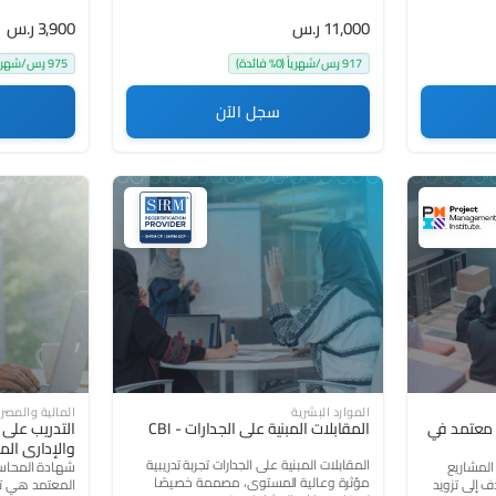
11,000 ر.س
3,900 ر.س
917 ر.س/شهرياً (0% فائدة)
975 ر.س/شهرياً (0% فائدة)
سجل الآن
4.1
(560)
4.6
الموارد البشرية
المالية والمصر
 معتمد في
المقابلات المبنية على الجدارات - CBI
التدريب على
والإداري المسا
المقابلات المبنية على الجدارات تجربة تدريبية
لمشاريع
شهادة المحاسب
مؤثرة وعالية المستوى، مصممة خصيصًا
دف إلى تزويد
المعتمد هي تجرب