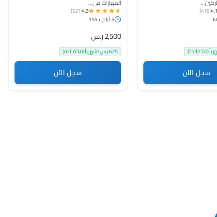
ركين...
المهارات في...
(521)
4.3
(416)
4.
5 أيام • 15h
2,500 ر.س
625 ر.س/شهرياً (0% فائدة)
سجل الآن
سجل الآن