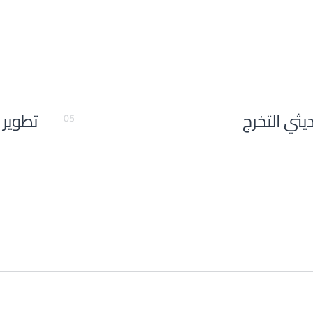
يثي التخرج
تطوير 
05