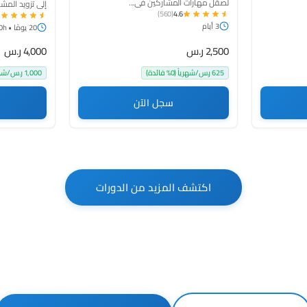
لصقل مهارات المشاركين في...
إلى تزويد المشا
(560)
4.6
1
3 أيام
20 يومًا • 60h
2,500 ر.س
4,000 ر.س
625 ر.س/شهرياً (0% فائدة)
1,000 ر.س/شهرياً (0% فائدة)
سجل الآن
اكتشف المزيد من الدورات