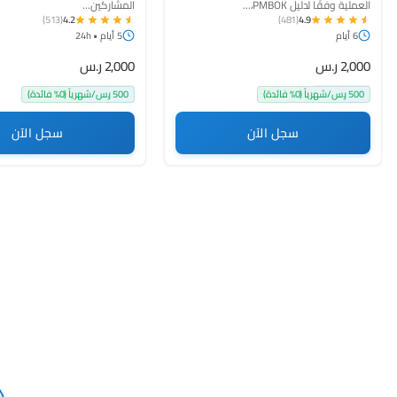
العملية وفقًا لدليل PMBOK،...
المشاركين...
(513)
4.2
(481)
4.9
6 أيام
5 أيام • 24h
2,000 ر.س
2,000 ر.س
500 ر.س/شهرياً (0% فائدة)
500 ر.س/شهرياً (0% فائدة)
سجل الآن
سجل الآن