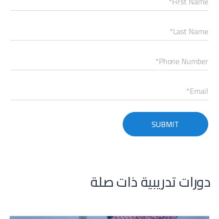
تدريبات عملية واختبارات محاكاة.
دعم مهني شامل يتضمن جلسات مراجعة، اختبارات تجريبية،
وخطط شخصية للجاهزية.
إدماج دراسات حالة واقعية من بيئات العمل الخليجية لربط
النظرية بالتطبيق.
رحلة تعلم قيادية تفاعلية تعزز الثقة وتدعم التأثير المؤسسي.
في ثروة، نحن لا نُعدّك فقط لاجتياز اختبار CPTD، بل نُجهّزك
لتكون قائدًا حقيقيًا في تطوير رأس المال البشري داخل
منظمتك.
دورات تدريبية ذات صلة