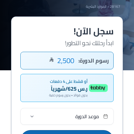
28167 - الموارد البشرية
سجل الآن!
ابدأ رحلتك نحو التطور!
2,500
رسوم الدورة:
أو قسّط على 4 دفعات
ر.س 625/شهرياً
بدون فوائد • بدون رسوم خفية
موعد الدورة